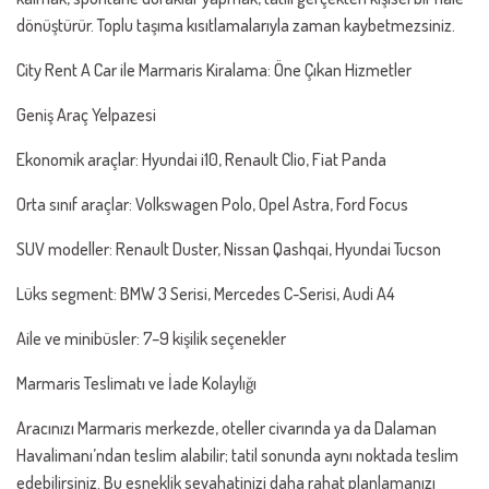
dönüştürür. Toplu taşıma kısıtlamalarıyla zaman kaybetmezsiniz.
City Rent A Car ile Marmaris Kiralama: Öne Çıkan Hizmetler
Geniş Araç Yelpazesi
Ekonomik araçlar: Hyundai i10, Renault Clio, Fiat Panda
Orta sınıf araçlar: Volkswagen Polo, Opel Astra, Ford Focus
SUV modeller: Renault Duster, Nissan Qashqai, Hyundai Tucson
Lüks segment: BMW 3 Serisi, Mercedes C-Serisi, Audi A4
Aile ve minibüsler: 7–9 kişilik seçenekler
Marmaris Teslimatı ve İade Kolaylığı
Aracınızı Marmaris merkezde, oteller civarında ya da Dalaman
Havalimanı’ndan teslim alabilir; tatil sonunda aynı noktada teslim
edebilirsiniz. Bu esneklik seyahatinizi daha rahat planlamanızı