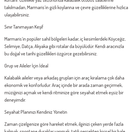
kurtarır. Özellikle yaz sezonunda kalabalık otobüs saatlerine
takılmadan, Marmaris’in gizli koylarına ve çevre güzelliklerine hızlıca
ulaşabilirsiniz.
Sınır Tanımayan Keşif
Marmaris’in popüler sahil bölgeleri kadar, iç kesimlerdeki Köyceğiz,
Selimiye, Datça, Akyaka gibi rotalar da büyülüdür. Kendi aracınızla
bu doğal ve tarihi güzellikleri özgürce gezebilirsiniz.
Grup ve Aileler İçin İdeal
Kalabalık aileler veya arkadaş grupları için araç kiralama çok daha
ekonomik ve konforludur. Araç içinde bir arada zaman geçirmek,
müziğinizi açmak ve kendi ritminize göre seyahat etmek eşsiz bir
deneyimdir.
Seyahat Planınızı Kendiniz Yönetin
Zaman çizelgenize göre hareket etmek, ilginizi çeken yerde fazla
kalmak, spontane duraklar yapmak, tatili gerçekten kişisel bir hale