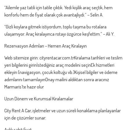
“Ailemle yaz tatili için tatile çıktık. Yedi kişilik araç seçtik, hem
konforlu hem de fiyat olarak çok avantajlıydı.” – Selin A.
“Gizli koylara gitmek istiyordum, toplu taşıma bu rotalara
ulaşamıyor. Araç kiralayınca rotayı özgürce keşfettim.” – Ali Y.
Rezervasyon Adımları – Hemen Araç Kiralayın
Web sitemize girin: cityrentacar.com.trKiralama tarihleri ve teslim
yeri bilgilerini girinİstediğiniz araç modelini seçinEk hizmetleri
ekleyin (navigasyon, çocuk koltuğu vb.)Kişisel bilgiler ve ödeme
adımlarını tamamlayınOnay mailini aldıktan sonra aracınız
Marmaris’te hazır olur
Uzun Dönem ve Kurumsal Kiralamalar
City Rent A Car, işletmeler ve uzun süreli konaklama planlayanlar
için de çözümler sunar:
Aylık sabit fiyat