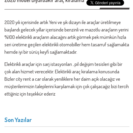
2020 model Diyarbakır araç kiralama
2020 yılı içerisinde artık Yeni ve şık dizayn ile araçlar üretilmeye
başlandı gelecek yıllar içerisinde benzinli ve mazotlu araçların yerini
%100 elektirikli araçların alacağını artık görmek pek mümkün hızla
seri üretime geçilen elektirikli otomobiller hem tasarruf sağlamakta
hemde iyi bir sürüş keyfi sağlamaktadır.
Elektirikli araçlar için sarj istasyonları , pil değişim tesisleri gibi bir
çok alan hizmet verecektir. Elektirikli araç kiralama konusunda
Bizler city rent a car olarak yeniliklere her daim açık olacağız ve
müşterilerimizin taleplerini karşılamak için çok çalışacağız bizi tercih
ettiğiniz için teşekkür ederiz
Son Yazılar