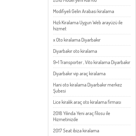
2018 Model yeni Kia Rio
Modifiyeli Gelin Arabasi kiralama
Hızlı Kiralama Uygun Web arayüzü ile
hizmet
x Oto kiralama Diyarbakır
Diyarbakır oto kiralama
9+1 Transporter , Vito kiralama Diyarbakır
Diyarbakır vip araç kiralama
Hani oto kiralama Diyarbakır merkez
Şubesi
Lice kiralık araç oto kiralama firması
2018 Yılında Yeni araç filosu ile
Hizmetinizde
2017 Seat ibiza kiralama