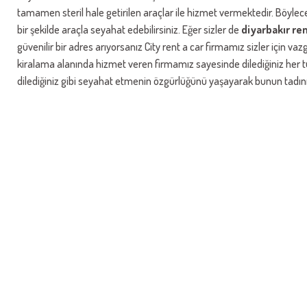
tamamen steril hale getirilen araçlar ile hizmet vermektedir. Böylece s
bir şekilde araçla seyahat edebilirsiniz. Eğer sizler de
diyarbakır ren
güvenilir bir adres arıyorsanız City rent a car firmamız sizler için vazg
kiralama alanında hizmet veren firmamız sayesinde dilediğiniz her tür
dilediğiniz gibi seyahat etmenin özgürlüğünü yaşayarak bunun tadını ç