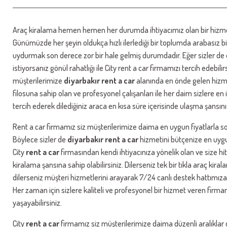
Araç kiralama hemen hemen her durumda ihtiyacımız olan bir hizmet
Günümüzde her şeyin oldukça hızlı ilerlediği bir toplumda arabasız b
uydurmak son derece zor bir hale gelmiş durumdadır. Eğer sizler de e
istiyorsanız gönül rahatlığı ile City rent a car firmamızı tercih edebili
müşterilerimize
diyarbakır rent a car
alanında en önde gelen hizme
filosuna sahip olan ve profesyonel çalışanları ile her daim sizlere en
tercih ederek dilediğiniz araca en kısa süre içerisinde ulaşma şansını 
Rent a car firmamız siz müşterilerimize daima en uygun fiyatlarla son
Böylece sizler de
diyarbakır rent a car
hizmetini bütçenize en uygun
City
rent a car
firmasından kendi ihtiyacınıza yönelik olan ve size 
kiralama şansına sahip olabilirsiniz. Dilerseniz tek bir tıkla araç kir
dilerseniz müşteri hizmetlerini arayarak 7/24 canlı destek hattımıza
Her zaman için sizlere kaliteli ve profesyonel bir hizmet veren firmam
yaşayabilirsiniz.
City
rent a car
firmamız siz müşterilerimize daima düzenli aralıklar